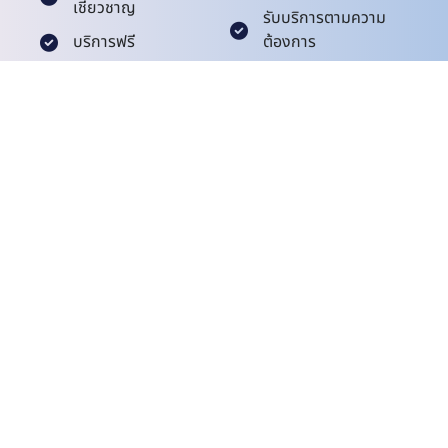
เชี่ยวชาญ
รับบริการตามความ
บริการฟรี
ต้องการ
ประหยัดเวลา
เพิ่มโอกาสในการ
พัฒนาธุรกิจ
เมื่อเราได้รับแบบฟอร์มแล้ว
1
ทีมงานของเราจะติดต่อคุณ
2
การวิเคราะห์และวางแผน
3
นำเสนอแผนการดำเนินการ ตามความเหมาะสม
หากคุณต้องการที่ปรึกษาพิเศษ เพียงกรอกแบบฟอร์ม