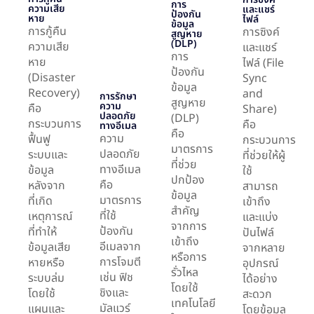
การ
ความเสีย
และแชร์
ป้องกัน
หาย
ไฟล์
ข้อมูล
การกู้คืน
การซิงค์
สูญหาย
(DLP)
ความเสีย
และแชร์
การ
หาย
ไฟล์ (File
ป้องกัน
(Disaster
Sync
ข้อมูล
Recovery)
and
การรักษา
สูญหาย
ความ
คือ
Share)
ปลอดภัย
(DLP)
กระบวนการ
คือ
ทางอีเมล
คือ
ความ
ฟื้นฟู
กระบวนการ
มาตรการ
ปลอดภัย
ระบบและ
ที่ช่วยให้ผู้
ที่ช่วย
ทางอีเมล
ข้อมูล
ใช้
ปกป้อง
คือ
หลังจาก
สามารถ
ข้อมูล
มาตรการ
ที่เกิด
เข้าถึง
สำคัญ
ที่ใช้
เหตุการณ์
และแบ่ง
จากการ
ป้องกัน
ที่ทำให้
ปันไฟล์
เข้าถึง
อีเมลจาก
ข้อมูลเสีย
จากหลาย
หรือการ
การโจมตี
หายหรือ
อุปกรณ์
รั่วไหล
เช่น ฟิช
ระบบล่ม
ได้อย่าง
โดยใช้
ชิงและ
โดยใช้
สะดวก
เทคโนโลยี
มัลแวร์
แผนและ
โดยข้อมูล