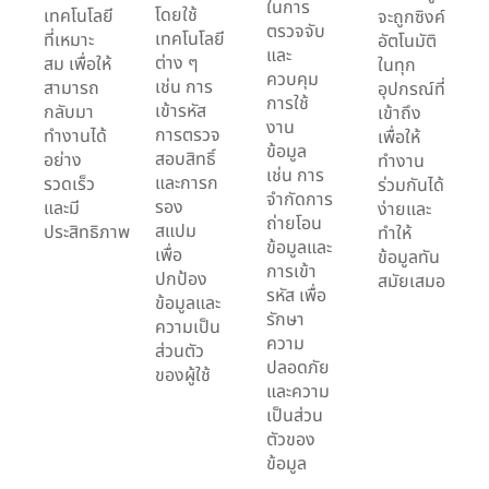
ในการ
โดยใช้
เทคโนโลยี
จะถูกซิงค์
ตรวจจับ
เทคโนโลยี
ที่เหมาะ
อัตโนมัติ
และ
ต่าง ๆ
สม เพื่อให้
ในทุก
ควบคุม
เช่น การ
สามารถ
อุปกรณ์ที่
การใช้
เข้ารหัส
กลับมา
เข้าถึง
งาน
การตรวจ
ทำงานได้
เพื่อให้
ข้อมูล
สอบสิทธิ์
อย่าง
ทำงาน
เช่น การ
และการก
รวดเร็ว
ร่วมกันได้
จำกัดการ
รอง
และมี
ง่ายและ
ถ่ายโอน
สแปม
ประสิทธิภาพ
ทำให้
ข้อมูลและ
เพื่อ
ข้อมูลทัน
การเข้า
ปกป้อง
สมัยเสมอ
รหัส เพื่อ
ข้อมูลและ
รักษา
ความเป็น
ความ
ส่วนตัว
ปลอดภัย
ของผู้ใช้
และความ
เป็นส่วน
ตัวของ
ข้อมูล